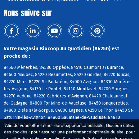
Nous suivre sur
Votre magasin Biocoop Au Quotidien (84250) est
proche de :
84560 Ménerbes, 84580 Oppède, 84510 Caumont s/Durance,
84660 Maubec, 84220 Beaumettes, 84220 Gordes, 84220 Joucas,
84220 Murs, 84220 St-Pantaléon, 84000 Avignon, 84310 Morières-
lès-Avignon, 84130 Le Pontet, 84140 Montfavet, 84700 Sorgues,
84270 Vedène, 84220 Cabrières-d'Avignon, 84470 Châteauneuf-
de-Gadagne, 84800 Fontaine-de-Vaucluse, 84450 Jonquerettes,
84800 L'Isle s/la-Sorgue, 84800 Lagnes, 84250 Le Thor, 84450 St-
Saturnin-lès-Avignon, 84800 Saumane-de-Vaucluse, 84810
Aubignan, 84870 Loriol-du-Comtat, 84260 Sarrians, 84210 Althen-
Afin de vous offrir la meilleure expérience possible, Biocoop utilise
des-Paluds, 84320 Entraigues s/la-Sorgue, 84380 Mazan
des cookies : pour assurer une performance optimale du site, pour
récolter des statistiques afin d'analyser le trafic et la performance