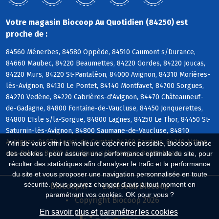
Votre magasin Biocoop Au Quotidien (84250) est
proche de :
84560 Ménerbes, 84580 Oppède, 84510 Caumont s/Durance,
84660 Maubec, 84220 Beaumettes, 84220 Gordes, 84220 Joucas,
84220 Murs, 84220 St-Pantaléon, 84000 Avignon, 84310 Morières-
lès-Avignon, 84130 Le Pontet, 84140 Montfavet, 84700 Sorgues,
84270 Vedène, 84220 Cabrières-d'Avignon, 84470 Châteauneuf-
de-Gadagne, 84800 Fontaine-de-Vaucluse, 84450 Jonquerettes,
84800 L'Isle s/la-Sorgue, 84800 Lagnes, 84250 Le Thor, 84450 St-
Saturnin-lès-Avignon, 84800 Saumane-de-Vaucluse, 84810
Aubignan, 84870 Loriol-du-Comtat, 84260 Sarrians, 84210 Althen-
Afin de vous offrir la meilleure expérience possible, Biocoop utilise
des-Paluds, 84320 Entraigues s/la-Sorgue, 84380 Mazan
des cookies : pour assurer une performance optimale du site, pour
récolter des statistiques afin d'analyser le trafic et la performance
du site et vous proposer une navigation personnalisée en toute
sécurité. Vous pouvez changer d'avis à tout moment en
Biocoop.fr
Le réseau Biocoop
paramétrant vos cookies. OK pour vous ?
Copyright Biocoop 2026
En savoir plus et paramétrer les cookies