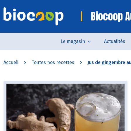
Biocoop A
Le magasin
Actualités
Accueil
Toutes nos recettes
Jus de gingembre a