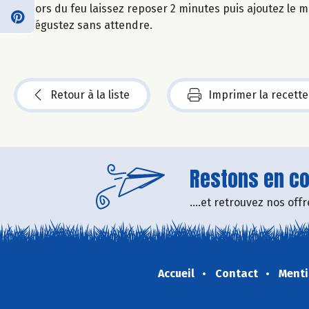
Hors du feu laissez reposer 2 minutes puis ajoutez le mi
dégustez sans attendre.
Retour à la liste
Imprimer la recette
Restons en con
....et retrouvez nos of
Accueil
Contact
Menti