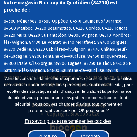
Votre magasin Biocoop Au Quotidien (84250) est
proche de :
84560 Ménerbes, 84580 Oppède, 84510 Caumont s/Durance,
84660 Maubec, 84220 Beaumettes, 84220 Gordes, 84220 Joucas,
84220 Murs, 84220 St-Pantaléon, 84000 Avignon, 84310 Morières-
lès-Avignon, 84130 Le Pontet, 84140 Montfavet, 84700 Sorgues,
84270 Vedène, 84220 Cabrières-d'Avignon, 84470 Châteauneuf-
de-Gadagne, 84800 Fontaine-de-Vaucluse, 84450 Jonquerettes,
84800 L'Isle s/la-Sorgue, 84800 Lagnes, 84250 Le Thor, 84450 St-
Saturnin-lès-Avignon, 84800 Saumane-de-Vaucluse, 84810
Aubignan, 84870 Loriol-du-Comtat, 84260 Sarrians, 84210 Althen-
Afin de vous offrir la meilleure expérience possible, Biocoop utilise
des-Paluds, 84320 Entraigues s/la-Sorgue, 84380 Mazan
des cookies : pour assurer une performance optimale du site, pour
récolter des statistiques afin d'analyser le trafic et la performance
du site et vous proposer une navigation personnalisée en toute
sécurité. Vous pouvez changer d'avis à tout moment en
Biocoop.fr
Le réseau Biocoop
paramétrant vos cookies. OK pour vous ?
Copyright Biocoop 2026
En savoir plus et paramétrer les cookies
Je refuse
J'accepte