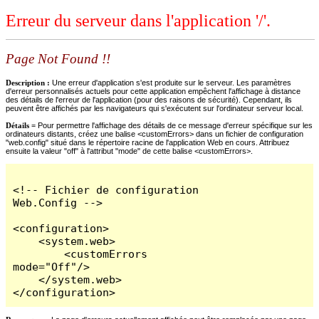
Erreur du serveur dans l'application '/'.
Page Not Found !!
Description :
Une erreur d'application s'est produite sur le serveur. Les paramètres
d'erreur personnalisés actuels pour cette application empêchent l'affichage à distance
des détails de l'erreur de l'application (pour des raisons de sécurité). Cependant, ils
peuvent être affichés par les navigateurs qui s'exécutent sur l'ordinateur serveur local.
Détails =
Pour permettre l'affichage des détails de ce message d'erreur spécifique sur les
ordinateurs distants, créez une balise <customErrors> dans un fichier de configuration
"web.config" situé dans le répertoire racine de l'application Web en cours. Attribuez
ensuite la valeur "off" à l'attribut "mode" de cette balise <customErrors>.
<!-- Fichier de configuration 
Web.Config -->

<configuration>

    <system.web>

        <customErrors 
mode="Off"/>

    </system.web>

</configuration>