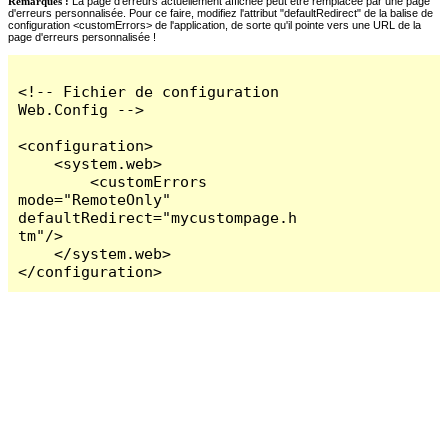
Remarques :
La page d'erreurs actuellement affichée peut être remplacée par une page
d'erreurs personnalisée. Pour ce faire, modifiez l'attribut "defaultRedirect" de la balise de
configuration <customErrors> de l'application, de sorte qu'il pointe vers une URL de la
page d'erreurs personnalisée !
<!-- Fichier de configuration 
Web.Config -->

<configuration>

    <system.web>

        <customErrors 
mode="RemoteOnly" 
defaultRedirect="mycustompage.h
tm"/>

    </system.web>

</configuration>