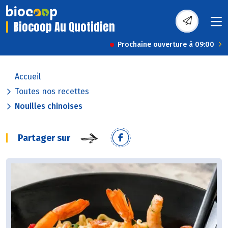
Biocoop Au Quotidien
Prochaine ouverture à 09:00
Accueil
Toutes nos recettes
Nouilles chinoises
Partager sur