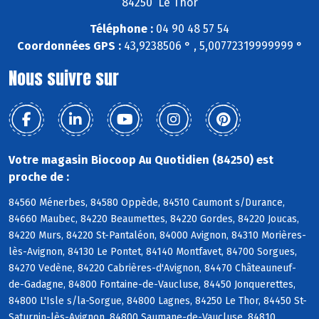
84250 Le Thor
Téléphone :
04 90 48 57 54
Coordonnées GPS :
43,9238506 ° , 5,00772319999999 °
Nous suivre sur
Votre magasin Biocoop Au Quotidien (84250) est
proche de :
84560 Ménerbes, 84580 Oppède, 84510 Caumont s/Durance,
84660 Maubec, 84220 Beaumettes, 84220 Gordes, 84220 Joucas,
84220 Murs, 84220 St-Pantaléon, 84000 Avignon, 84310 Morières-
lès-Avignon, 84130 Le Pontet, 84140 Montfavet, 84700 Sorgues,
84270 Vedène, 84220 Cabrières-d'Avignon, 84470 Châteauneuf-
de-Gadagne, 84800 Fontaine-de-Vaucluse, 84450 Jonquerettes,
84800 L'Isle s/la-Sorgue, 84800 Lagnes, 84250 Le Thor, 84450 St-
Saturnin-lès-Avignon, 84800 Saumane-de-Vaucluse, 84810