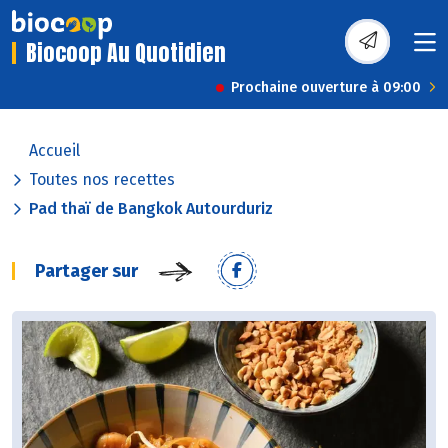
Biocoop Au Quotidien
Prochaine ouverture à 09:00
Accueil
Toutes nos recettes
Pad thaï de Bangkok Autourduriz
Partager sur