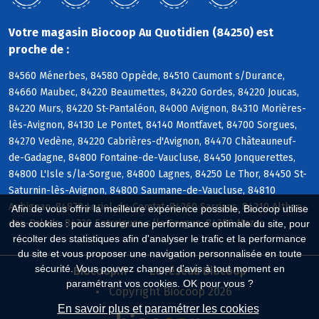
Votre magasin Biocoop Au Quotidien (84250) est
proche de :
84560 Ménerbes, 84580 Oppède, 84510 Caumont s/Durance,
84660 Maubec, 84220 Beaumettes, 84220 Gordes, 84220 Joucas,
84220 Murs, 84220 St-Pantaléon, 84000 Avignon, 84310 Morières-
lès-Avignon, 84130 Le Pontet, 84140 Montfavet, 84700 Sorgues,
84270 Vedène, 84220 Cabrières-d'Avignon, 84470 Châteauneuf-
de-Gadagne, 84800 Fontaine-de-Vaucluse, 84450 Jonquerettes,
84800 L'Isle s/la-Sorgue, 84800 Lagnes, 84250 Le Thor, 84450 St-
Saturnin-lès-Avignon, 84800 Saumane-de-Vaucluse, 84810
Aubignan, 84870 Loriol-du-Comtat, 84260 Sarrians, 84210 Althen-
Afin de vous offrir la meilleure expérience possible, Biocoop utilise
des-Paluds, 84320 Entraigues s/la-Sorgue, 84380 Mazan
des cookies : pour assurer une performance optimale du site, pour
récolter des statistiques afin d'analyser le trafic et la performance
du site et vous proposer une navigation personnalisée en toute
sécurité. Vous pouvez changer d'avis à tout moment en
Biocoop.fr
Le réseau Biocoop
paramétrant vos cookies. OK pour vous ?
Copyright Biocoop 2026
En savoir plus et paramétrer les cookies