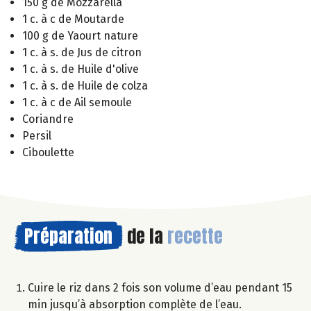
150 g de Mozzarella
1 c. à c de Moutarde
100 g de Yaourt nature
1 c. à s. de Jus de citron
1 c. à s. de Huile d'olive
1 c. à s. de Huile de colza
1 c. à c de Ail semoule
Coriandre
Persil
Ciboulette
Préparation
de la
recette
Cuire le riz dans 2 fois son volume d’eau pendant 15
min jusqu’à absorption complète de l’eau.