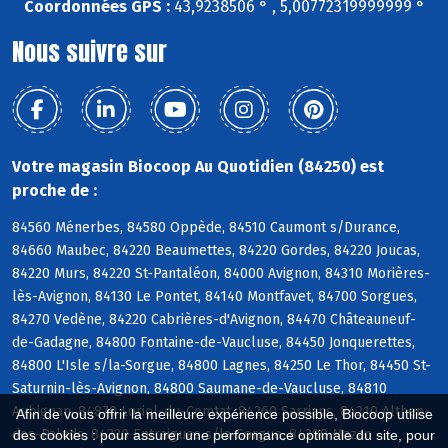
Coordonnées GPS :
43,9238506 ° , 5,00772319999999 °
Nous suivre sur
Votre magasin Biocoop Au Quotidien (84250) est
proche de :
84560 Ménerbes, 84580 Oppède, 84510 Caumont s/Durance,
84660 Maubec, 84220 Beaumettes, 84220 Gordes, 84220 Joucas,
84220 Murs, 84220 St-Pantaléon, 84000 Avignon, 84310 Morières-
lès-Avignon, 84130 Le Pontet, 84140 Montfavet, 84700 Sorgues,
84270 Vedène, 84220 Cabrières-d'Avignon, 84470 Châteauneuf-
de-Gadagne, 84800 Fontaine-de-Vaucluse, 84450 Jonquerettes,
84800 L'Isle s/la-Sorgue, 84800 Lagnes, 84250 Le Thor, 84450 St-
Saturnin-lès-Avignon, 84800 Saumane-de-Vaucluse, 84810
Aubignan, 84870 Loriol-du-Comtat, 84260 Sarrians, 84210 Althen-
Afin de vous offrir la meilleure expérience possible, Biocoop utilise
des-Paluds, 84320 Entraigues s/la-Sorgue, 84380 Mazan
des cookies : pour assurer une performance optimale du site, pour