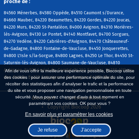
proche de :
84560 Ménerbes, 84580 Oppède, 84510 Caumont s/Durance,
84660 Maubec, 84220 Beaumettes, 84220 Gordes, 84220 Joucas,
84220 Murs, 84220 St-Pantaléon, 84000 Avignon, 84310 Morières-
lès-Avignon, 84130 Le Pontet, 84140 Montfavet, 84700 Sorgues,
84270 Vedène, 84220 Cabrières-d'Avignon, 84470 Châteauneuf-
de-Gadagne, 84800 Fontaine-de-Vaucluse, 84450 Jonquerettes,
84800 L'Isle s/la-Sorgue, 84800 Lagnes, 84250 Le Thor, 84450 St-
Saturnin-lès-Avignon, 84800 Saumane-de-Vaucluse, 84810
Aubignan, 84870 Loriol-du-Comtat, 84260 Sarrians, 84210 Althen-
Afin de vous offrir la meilleure expérience possible, Biocoop utilise
des-Paluds, 84320 Entraigues s/la-Sorgue, 84380 Mazan
des cookies : pour assurer une performance optimale du site, pour
récolter des statistiques afin d'analyser le trafic et la performance
du site et vous proposer une navigation personnalisée en toute
sécurité. Vous pouvez changer d'avis à tout moment en
Biocoop.fr
Le réseau Biocoop
paramétrant vos cookies. OK pour vous ?
Copyright Biocoop 2026
En savoir plus et paramétrer les cookies
Je refuse
J'accepte
Réalisé par