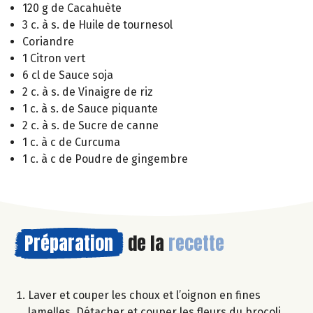
120 g de Cacahuète
3 c. à s. de Huile de tournesol
Coriandre
1 Citron vert
6 cl de Sauce soja
2 c. à s. de Vinaigre de riz
1 c. à s. de Sauce piquante
2 c. à s. de Sucre de canne
1 c. à c de Curcuma
1 c. à c de Poudre de gingembre
Préparation
de la
recette
Laver et couper les choux et l’oignon en fines
lamelles. Détacher et couper les fleurs du brocoli,