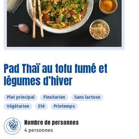
Pad Thaï au tofu fumé et
légumes d’hiver
Plat principal
Flexitarien
Sans lactose
Végétarien
Eté
Printemps
Nombre de personnes
4 personnes