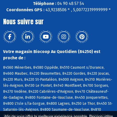
Téléphone :
04 90 48 57 54
Coordonnées GPS :
43,9238506 ° , 5,00772319999999 °
Nous suivre sur
Votre magasin Biocoop Au Quotidien (84250) est
proche de :
84560 Ménerbes, 84580 Oppède, 84510 Caumont s/Durance,
84660 Maubec, 84220 Beaumettes, 84220 Gordes, 84220 Joucas,
84220 Murs, 84220 St-Pantaléon, 84000 Avignon, 84310 Morières-
lès-Avignon, 84130 Le Pontet, 84140 Montfavet, 84700 Sorgues,
84270 Vedène, 84220 Cabrières-d'Avignon, 84470 Châteauneuf-
de-Gadagne, 84800 Fontaine-de-Vaucluse, 84450 Jonquerettes,
84800 L'Isle s/la-Sorgue, 84800 Lagnes, 84250 Le Thor, 84450 St-
Saturnin-lès-Avignon, 84800 Saumane-de-Vaucluse, 84810
Aubignan, 84870 Loriol-du-Comtat, 84260 Sarrians, 84210 Althen-
Afin de vous offrir la meilleure expérience possible, Biocoop utilise