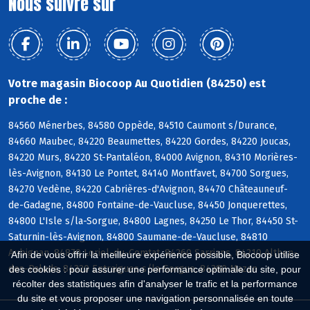
Nous suivre sur
Votre magasin Biocoop Au Quotidien (84250) est
proche de :
84560 Ménerbes, 84580 Oppède, 84510 Caumont s/Durance,
84660 Maubec, 84220 Beaumettes, 84220 Gordes, 84220 Joucas,
84220 Murs, 84220 St-Pantaléon, 84000 Avignon, 84310 Morières-
lès-Avignon, 84130 Le Pontet, 84140 Montfavet, 84700 Sorgues,
84270 Vedène, 84220 Cabrières-d'Avignon, 84470 Châteauneuf-
de-Gadagne, 84800 Fontaine-de-Vaucluse, 84450 Jonquerettes,
84800 L'Isle s/la-Sorgue, 84800 Lagnes, 84250 Le Thor, 84450 St-
Saturnin-lès-Avignon, 84800 Saumane-de-Vaucluse, 84810
Aubignan, 84870 Loriol-du-Comtat, 84260 Sarrians, 84210 Althen-
Afin de vous offrir la meilleure expérience possible, Biocoop utilise
des-Paluds, 84320 Entraigues s/la-Sorgue, 84380 Mazan
des cookies : pour assurer une performance optimale du site, pour
récolter des statistiques afin d'analyser le trafic et la performance
du site et vous proposer une navigation personnalisée en toute