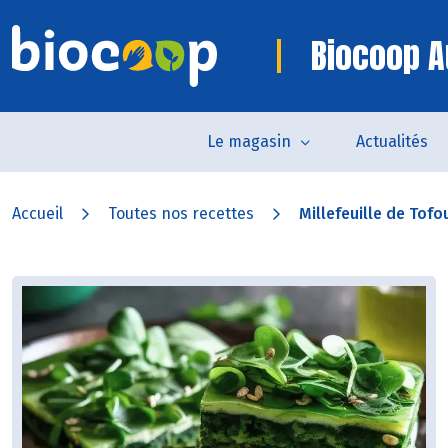
Biocoop A
Le magasin
Actualités
Accueil
Toutes nos recettes
Millefeuille de Tofo