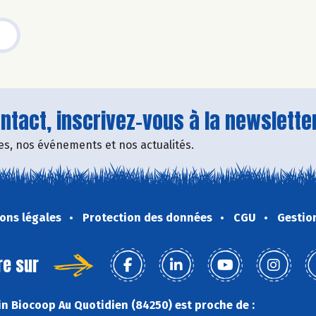
tact, inscrivez-vous à la newsletter
fres, nos événements et nos actualités.
ons légales
Protection des données
CGU
Gestio
re sur
n Biocoop Au Quotidien (84250) est proche de :