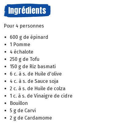
Ingrédients
Pour 4 personnes
600 g de épinard
1 Pomme
4 échalote
250 g de Tofu
150 g de Riz basmati
6 c. à s. de Huile d'olive
4 c. à s. de Sauce soja
2 c. à s. de Huile de colza
1 c. à s. de Vinaigre de cidre
Bouillon
5 g de Carvi
2 g de Cardamome