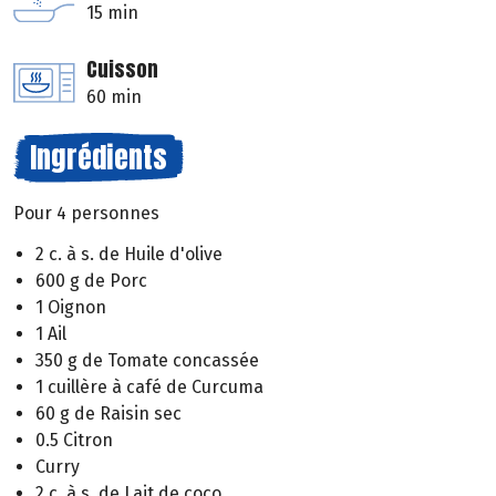
15 min
Cuisson
60 min
Ingrédients
Pour 4 personnes
2 c. à s. de Huile d'olive
600 g de Porc
1 Oignon
1 Ail
350 g de Tomate concassée
1 cuillère à café de Curcuma
60 g de Raisin sec
0.5 Citron
Curry
2 c. à s. de Lait de coco