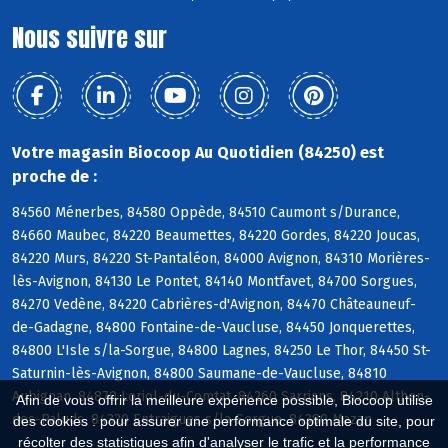
Nous suivre sur
Votre magasin Biocoop Au Quotidien (84250) est
proche de :
84560 Ménerbes, 84580 Oppède, 84510 Caumont s/Durance,
84660 Maubec, 84220 Beaumettes, 84220 Gordes, 84220 Joucas,
84220 Murs, 84220 St-Pantaléon, 84000 Avignon, 84310 Morières-
lès-Avignon, 84130 Le Pontet, 84140 Montfavet, 84700 Sorgues,
84270 Vedène, 84220 Cabrières-d'Avignon, 84470 Châteauneuf-
de-Gadagne, 84800 Fontaine-de-Vaucluse, 84450 Jonquerettes,
84800 L'Isle s/la-Sorgue, 84800 Lagnes, 84250 Le Thor, 84450 St-
Saturnin-lès-Avignon, 84800 Saumane-de-Vaucluse, 84810
Aubignan, 84870 Loriol-du-Comtat, 84260 Sarrians, 84210 Althen-
Afin de vous offrir la meilleure expérience possible, Biocoop utilise
des-Paluds, 84320 Entraigues s/la-Sorgue, 84380 Mazan
des cookies : pour assurer une performance optimale du site, pour
récolter des statistiques afin d'analyser le trafic et la performance