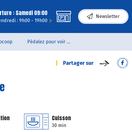
rture : Samedi 09:00
Newsletter
endredi : 9h00 - 19h00
ocoop
Pédalez pour voir un film !
Partager sur
ne
tion
Cuisson
30 min