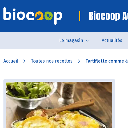
Biocoop A
Le magasin
Actualités
Accueil
Toutes nos recettes
Tartiflette comme 