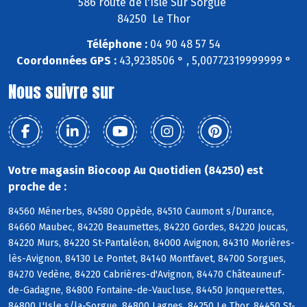
586 route de l'Isle Sur Sorgue
84250 Le Thor
Téléphone :
04 90 48 57 54
Coordonnées GPS :
43,9238506 ° , 5,00772319999999 °
Nous suivre sur
Votre magasin Biocoop Au Quotidien (84250) est
proche de :
84560 Ménerbes, 84580 Oppède, 84510 Caumont s/Durance,
84660 Maubec, 84220 Beaumettes, 84220 Gordes, 84220 Joucas,
84220 Murs, 84220 St-Pantaléon, 84000 Avignon, 84310 Morières-
lès-Avignon, 84130 Le Pontet, 84140 Montfavet, 84700 Sorgues,
84270 Vedène, 84220 Cabrières-d'Avignon, 84470 Châteauneuf-
de-Gadagne, 84800 Fontaine-de-Vaucluse, 84450 Jonquerettes,
84800 L'Isle s/la-Sorgue, 84800 Lagnes, 84250 Le Thor, 84450 St-