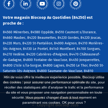
Votre magasin Biocoop Au Quotidien (84250) est
proche de :
84560 Ménerbes, 84580 Oppède, 84510 Caumont s/Durance,
84660 Maubec, 84220 Beaumettes, 84220 Gordes, 84220 Joucas,
84220 Murs, 84220 St-Pantaléon, 84000 Avignon, 84310 Morières-
lès-Avignon, 84130 Le Pontet, 84140 Montfavet, 84700 Sorgues,
84270 Vedène, 84220 Cabrières-d'Avignon, 84470 Châteauneuf-
de-Gadagne, 84800 Fontaine-de-Vaucluse, 84450 Jonquerettes,
84800 L'Isle s/la-Sorgue, 84800 Lagnes, 84250 Le Thor, 84450 St-
Saturnin-lès-Avignon, 84800 Saumane-de-Vaucluse, 84810
Aubignan, 84870 Loriol-du-Comtat, 84260 Sarrians, 84210 Althen-
Afin de vous offrir la meilleure expérience possible, Biocoop utilise
des-Paluds, 84320 Entraigues s/la-Sorgue, 84380 Mazan
des cookies : pour assurer une performance optimale du site, pour
récolter des statistiques afin d'analyser le trafic et la performance
du site et vous proposer une navigation personnalisée en toute
sécurité. Vous pouvez changer d'avis à tout moment en
Biocoop.fr
Le réseau Biocoop
paramétrant vos cookies. OK pour vous ?
Copyright Biocoop 2026