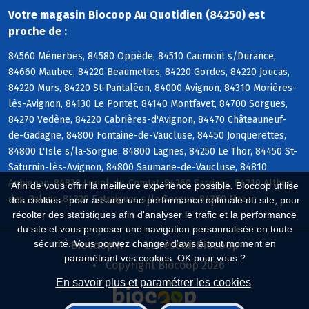
Votre magasin Biocoop Au Quotidien (84250) est
proche de :
84560 Ménerbes, 84580 Oppède, 84510 Caumont s/Durance,
84660 Maubec, 84220 Beaumettes, 84220 Gordes, 84220 Joucas,
84220 Murs, 84220 St-Pantaléon, 84000 Avignon, 84310 Morières-
lès-Avignon, 84130 Le Pontet, 84140 Montfavet, 84700 Sorgues,
84270 Vedène, 84220 Cabrières-d'Avignon, 84470 Châteauneuf-
de-Gadagne, 84800 Fontaine-de-Vaucluse, 84450 Jonquerettes,
84800 L'Isle s/la-Sorgue, 84800 Lagnes, 84250 Le Thor, 84450 St-
Saturnin-lès-Avignon, 84800 Saumane-de-Vaucluse, 84810
Aubignan, 84870 Loriol-du-Comtat, 84260 Sarrians, 84210 Althen-
Afin de vous offrir la meilleure expérience possible, Biocoop utilise
des-Paluds, 84320 Entraigues s/la-Sorgue, 84380 Mazan
des cookies : pour assurer une performance optimale du site, pour
récolter des statistiques afin d'analyser le trafic et la performance
du site et vous proposer une navigation personnalisée en toute
sécurité. Vous pouvez changer d'avis à tout moment en
Biocoop.fr
Le réseau Biocoop
paramétrant vos cookies. OK pour vous ?
Copyright Biocoop 2026
En savoir plus et paramétrer les cookies