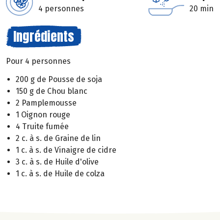
4 personnes
20 min
Ingrédients
Pour 4 personnes
200 g de Pousse de soja
150 g de Chou blanc
2 Pamplemousse
1 Oignon rouge
4 Truite fumée
2 c. à s. de Graine de lin
1 c. à s. de Vinaigre de cidre
3 c. à s. de Huile d'olive
1 c. à s. de Huile de colza