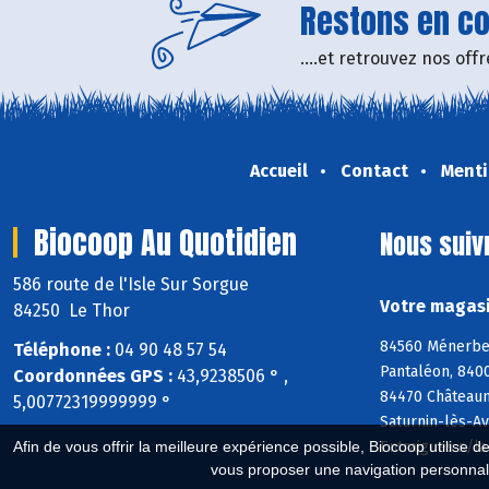
Restons en con
....et retrouvez nos of
Accueil
Contact
Menti
Biocoop Au Quotidien
Nous suiv
586 route de l'Isle Sur Sorgue
Votre magasi
84250 Le Thor
84560 Ménerbes
Téléphone :
04 90 48 57 54
Pantaléon, 840
Coordonnées GPS :
43,9238506 ° ,
84470 Châteaun
5,00772319999999 °
Saturnin-lès-A
Entraigues s/l
Afin de vous offrir la meilleure expérience possible, Biocoop utilise d
vous proposer une navigation personnal