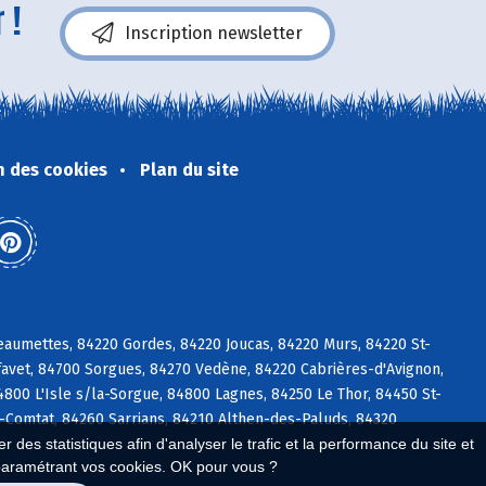
 !
Inscription newsletter
n des cookies
Plan du site
umettes, 84220 Gordes, 84220 Joucas, 84220 Murs, 84220 St-
favet, 84700 Sorgues, 84270 Vedène, 84220 Cabrières-d'Avignon,
00 L'Isle s/la-Sorgue, 84800 Lagnes, 84250 Le Thor, 84450 St-
-Comtat, 84260 Sarrians, 84210 Althen-des-Paluds, 84320
 des statistiques afin d'analyser le trafic et la performance du site et
paramétrant vos cookies. OK pour vous ?