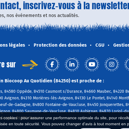
tact, inscrivez-vous à la newsletter
fres, nos événements et nos actualités.
ons légales
Protection des données
CGU
Gestio
re sur
n Biocoop Au Quotidien (84250) est proche de :
, 84580 Oppède, 84510 Caumont s/Durance, 84660 Maubec, 84220 Bea
00 Avignon, 84310 Morières-lès-Avignon, 84130 Le Pontet, 84140 Mont
euf-de-Gadagne, 84800 Fontaine-de-Vaucluse, 84450 Jonquerettes, 848
vignon, 84800 Saumane-de-Vaucluse, 84810 Aubignan, 84870 Loriol-du
a-Sorgue, 84380 Mazan
es cookies : pour assurer une performance optimale du site, pour récolter
isée en toute sécurité. Vous pouvez changer d'avis à tout moment en 