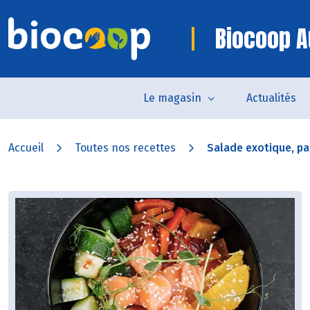
Biocoop A
Le magasin
Actualités
Accueil
Toutes nos recettes
Salade exotique, p