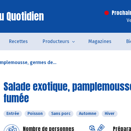
u Quotidien
Prochai
V
Recettes
Producteurs
Magazines
Bi
amplemousse, germes de...
Salade exotique, pamplemousse
fumée
Entrée
Poisson
Sans porc
Automne
Hiver
Nombre de personnes
Prépara