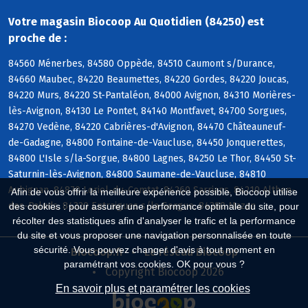
Votre magasin Biocoop Au Quotidien (84250) est
proche de :
84560 Ménerbes, 84580 Oppède, 84510 Caumont s/Durance,
84660 Maubec, 84220 Beaumettes, 84220 Gordes, 84220 Joucas,
84220 Murs, 84220 St-Pantaléon, 84000 Avignon, 84310 Morières-
lès-Avignon, 84130 Le Pontet, 84140 Montfavet, 84700 Sorgues,
84270 Vedène, 84220 Cabrières-d'Avignon, 84470 Châteauneuf-
de-Gadagne, 84800 Fontaine-de-Vaucluse, 84450 Jonquerettes,
84800 L'Isle s/la-Sorgue, 84800 Lagnes, 84250 Le Thor, 84450 St-
Saturnin-lès-Avignon, 84800 Saumane-de-Vaucluse, 84810
Aubignan, 84870 Loriol-du-Comtat, 84260 Sarrians, 84210 Althen-
Afin de vous offrir la meilleure expérience possible, Biocoop utilise
des-Paluds, 84320 Entraigues s/la-Sorgue, 84380 Mazan
des cookies : pour assurer une performance optimale du site, pour
récolter des statistiques afin d'analyser le trafic et la performance
du site et vous proposer une navigation personnalisée en toute
sécurité. Vous pouvez changer d'avis à tout moment en
Biocoop.fr
Le réseau Biocoop
paramétrant vos cookies. OK pour vous ?
Copyright Biocoop 2026
En savoir plus et paramétrer les cookies