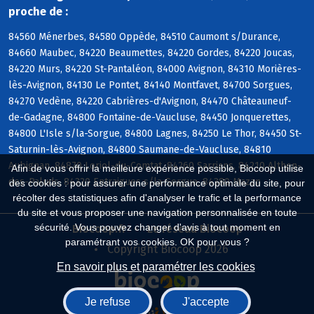
proche de :
84560 Ménerbes, 84580 Oppède, 84510 Caumont s/Durance,
84660 Maubec, 84220 Beaumettes, 84220 Gordes, 84220 Joucas,
84220 Murs, 84220 St-Pantaléon, 84000 Avignon, 84310 Morières-
lès-Avignon, 84130 Le Pontet, 84140 Montfavet, 84700 Sorgues,
84270 Vedène, 84220 Cabrières-d'Avignon, 84470 Châteauneuf-
de-Gadagne, 84800 Fontaine-de-Vaucluse, 84450 Jonquerettes,
84800 L'Isle s/la-Sorgue, 84800 Lagnes, 84250 Le Thor, 84450 St-
Saturnin-lès-Avignon, 84800 Saumane-de-Vaucluse, 84810
Aubignan, 84870 Loriol-du-Comtat, 84260 Sarrians, 84210 Althen-
Afin de vous offrir la meilleure expérience possible, Biocoop utilise
des-Paluds, 84320 Entraigues s/la-Sorgue, 84380 Mazan
des cookies : pour assurer une performance optimale du site, pour
récolter des statistiques afin d'analyser le trafic et la performance
du site et vous proposer une navigation personnalisée en toute
sécurité. Vous pouvez changer d'avis à tout moment en
Biocoop.fr
Le réseau Biocoop
paramétrant vos cookies. OK pour vous ?
Copyright Biocoop 2026
En savoir plus et paramétrer les cookies
Je refuse
J'accepte