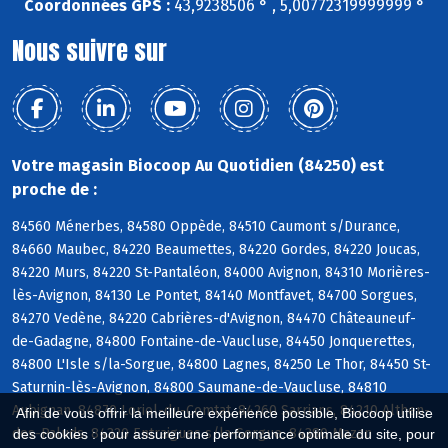
Coordonnées GPS :
43,9238506 ° , 5,00772319999999 °
Nous suivre sur
Votre magasin Biocoop Au Quotidien (84250) est
proche de :
84560 Ménerbes, 84580 Oppède, 84510 Caumont s/Durance,
84660 Maubec, 84220 Beaumettes, 84220 Gordes, 84220 Joucas,
84220 Murs, 84220 St-Pantaléon, 84000 Avignon, 84310 Morières-
lès-Avignon, 84130 Le Pontet, 84140 Montfavet, 84700 Sorgues,
84270 Vedène, 84220 Cabrières-d'Avignon, 84470 Châteauneuf-
de-Gadagne, 84800 Fontaine-de-Vaucluse, 84450 Jonquerettes,
84800 L'Isle s/la-Sorgue, 84800 Lagnes, 84250 Le Thor, 84450 St-
Saturnin-lès-Avignon, 84800 Saumane-de-Vaucluse, 84810
Aubignan, 84870 Loriol-du-Comtat, 84260 Sarrians, 84210 Althen-
Afin de vous offrir la meilleure expérience possible, Biocoop utilise
des-Paluds, 84320 Entraigues s/la-Sorgue, 84380 Mazan
des cookies : pour assurer une performance optimale du site, pour