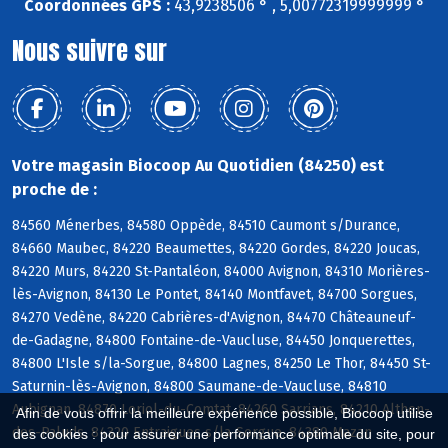
Coordonnées GPS :
43,9238506 ° , 5,00772319999999 °
Nous suivre sur
Votre magasin Biocoop Au Quotidien (84250) est
proche de :
84560 Ménerbes, 84580 Oppède, 84510 Caumont s/Durance,
84660 Maubec, 84220 Beaumettes, 84220 Gordes, 84220 Joucas,
84220 Murs, 84220 St-Pantaléon, 84000 Avignon, 84310 Morières-
lès-Avignon, 84130 Le Pontet, 84140 Montfavet, 84700 Sorgues,
84270 Vedène, 84220 Cabrières-d'Avignon, 84470 Châteauneuf-
de-Gadagne, 84800 Fontaine-de-Vaucluse, 84450 Jonquerettes,
84800 L'Isle s/la-Sorgue, 84800 Lagnes, 84250 Le Thor, 84450 St-
Saturnin-lès-Avignon, 84800 Saumane-de-Vaucluse, 84810
Aubignan, 84870 Loriol-du-Comtat, 84260 Sarrians, 84210 Althen-
Afin de vous offrir la meilleure expérience possible, Biocoop utilise
des-Paluds, 84320 Entraigues s/la-Sorgue, 84380 Mazan
des cookies : pour assurer une performance optimale du site, pour