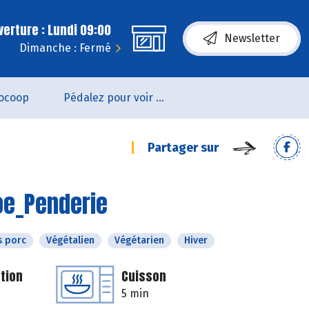
erture : Lundi 09:00
Newsletter
Dimanche : Fermé
ocoop
Pédalez pour voir un film !
Partager sur
oe_Penderie
s porc
Végétalien
Végétarien
Hiver
tion
Cuisson
5 min