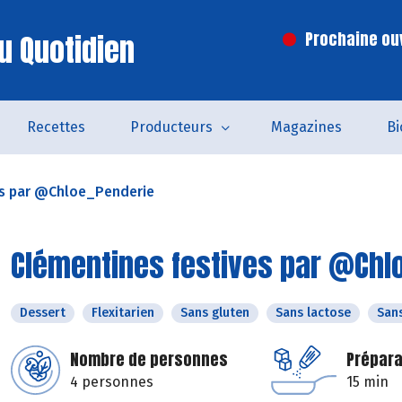
u Quotidien
Prochaine ouv
Recettes
Producteurs
Magazines
Bi
es par @Chloe_Penderie
Clémentines festives par @Chl
Dessert
Flexitarien
Sans gluten
Sans lactose
San
Nombre de personnes
Prépara
4 personnes
15 min