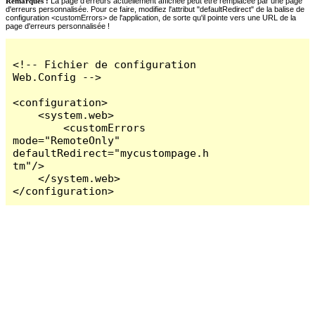
Remarques :
La page d'erreurs actuellement affichée peut être remplacée par une page
d'erreurs personnalisée. Pour ce faire, modifiez l'attribut "defaultRedirect" de la balise de
configuration <customErrors> de l'application, de sorte qu'il pointe vers une URL de la
page d'erreurs personnalisée !
<!-- Fichier de configuration 
Web.Config -->

<configuration>

    <system.web>

        <customErrors 
mode="RemoteOnly" 
defaultRedirect="mycustompage.h
tm"/>

    </system.web>

</configuration>