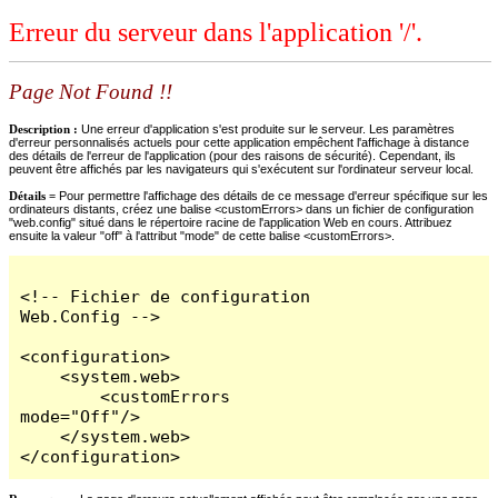
Erreur du serveur dans l'application '/'.
Page Not Found !!
Description :
Une erreur d'application s'est produite sur le serveur. Les paramètres
d'erreur personnalisés actuels pour cette application empêchent l'affichage à distance
des détails de l'erreur de l'application (pour des raisons de sécurité). Cependant, ils
peuvent être affichés par les navigateurs qui s'exécutent sur l'ordinateur serveur local.
Détails =
Pour permettre l'affichage des détails de ce message d'erreur spécifique sur les
ordinateurs distants, créez une balise <customErrors> dans un fichier de configuration
"web.config" situé dans le répertoire racine de l'application Web en cours. Attribuez
ensuite la valeur "off" à l'attribut "mode" de cette balise <customErrors>.
<!-- Fichier de configuration 
Web.Config -->

<configuration>

    <system.web>

        <customErrors 
mode="Off"/>

    </system.web>

</configuration>