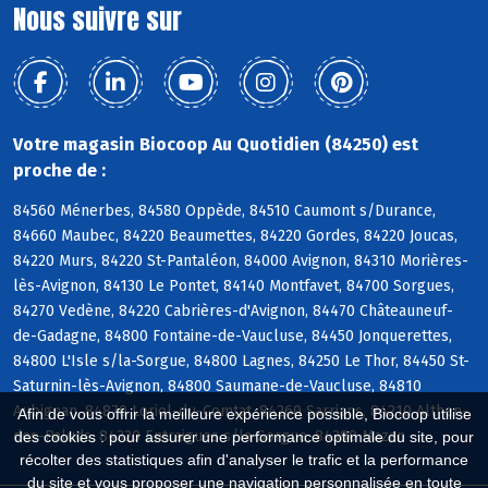
Nous suivre sur
Votre magasin Biocoop Au Quotidien (84250) est
proche de :
84560 Ménerbes, 84580 Oppède, 84510 Caumont s/Durance,
84660 Maubec, 84220 Beaumettes, 84220 Gordes, 84220 Joucas,
84220 Murs, 84220 St-Pantaléon, 84000 Avignon, 84310 Morières-
lès-Avignon, 84130 Le Pontet, 84140 Montfavet, 84700 Sorgues,
84270 Vedène, 84220 Cabrières-d'Avignon, 84470 Châteauneuf-
de-Gadagne, 84800 Fontaine-de-Vaucluse, 84450 Jonquerettes,
84800 L'Isle s/la-Sorgue, 84800 Lagnes, 84250 Le Thor, 84450 St-
Saturnin-lès-Avignon, 84800 Saumane-de-Vaucluse, 84810
Aubignan, 84870 Loriol-du-Comtat, 84260 Sarrians, 84210 Althen-
Afin de vous offrir la meilleure expérience possible, Biocoop utilise
des-Paluds, 84320 Entraigues s/la-Sorgue, 84380 Mazan
des cookies : pour assurer une performance optimale du site, pour
récolter des statistiques afin d'analyser le trafic et la performance
du site et vous proposer une navigation personnalisée en toute