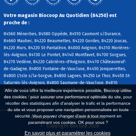
Votre magasin Biocoop Au Quotidien (84250) est
proche de :
84560 Ménerbes, 84580 Oppède, 84510 Caumont s/Durance,
84660 Maubec, 84220 Beaumettes, 84220 Gordes, 84220 Joucas,
84220 Murs, 84220 St-Pantaléon, 84000 Avignon, 84310 Morières-
lès-Avignon, 84130 Le Pontet, 84140 Montfavet, 84700 Sorgues,
84270 Vedène, 84220 Cabrières-d'Avignon, 84470 Châteauneuf-
de-Gadagne, 84800 Fontaine-de-Vaucluse, 84450 Jonquerettes,
84800 L'Isle s/la-Sorgue, 84800 Lagnes, 84250 Le Thor, 84450 St-
Saturnin-lès-Avignon, 84800 Saumane-de-Vaucluse, 84810
Aubignan, 84870 Loriol-du-Comtat, 84260 Sarrians, 84210 Althen-
Afin de vous offrir la meilleure expérience possible, Biocoop utilise
des-Paluds, 84320 Entraigues s/la-Sorgue, 84380 Mazan
des cookies : pour assurer une performance optimale du site, pour
récolter des statistiques afin d'analyser le trafic et la performance
du site et vous proposer une navigation personnalisée en toute
sécurité. Vous pouvez changer d'avis à tout moment en
Biocoop.fr
Le réseau Biocoop
paramétrant vos cookies. OK pour vous ?
Copyright Biocoop 2026
En savoir plus et paramétrer les cookies