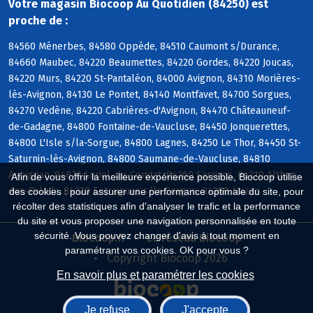
Votre magasin Biocoop Au Quotidien (84250) est
proche de :
84560 Ménerbes, 84580 Oppède, 84510 Caumont s/Durance,
84660 Maubec, 84220 Beaumettes, 84220 Gordes, 84220 Joucas,
84220 Murs, 84220 St-Pantaléon, 84000 Avignon, 84310 Morières-
lès-Avignon, 84130 Le Pontet, 84140 Montfavet, 84700 Sorgues,
84270 Vedène, 84220 Cabrières-d'Avignon, 84470 Châteauneuf-
de-Gadagne, 84800 Fontaine-de-Vaucluse, 84450 Jonquerettes,
84800 L'Isle s/la-Sorgue, 84800 Lagnes, 84250 Le Thor, 84450 St-
Saturnin-lès-Avignon, 84800 Saumane-de-Vaucluse, 84810
Aubignan, 84870 Loriol-du-Comtat, 84260 Sarrians, 84210 Althen-
Afin de vous offrir la meilleure expérience possible, Biocoop utilise
des-Paluds, 84320 Entraigues s/la-Sorgue, 84380 Mazan
des cookies : pour assurer une performance optimale du site, pour
récolter des statistiques afin d'analyser le trafic et la performance
du site et vous proposer une navigation personnalisée en toute
sécurité. Vous pouvez changer d'avis à tout moment en
Biocoop.fr
Le réseau Biocoop
paramétrant vos cookies. OK pour vous ?
Copyright Biocoop 2026
En savoir plus et paramétrer les cookies
Je refuse
J'accepte