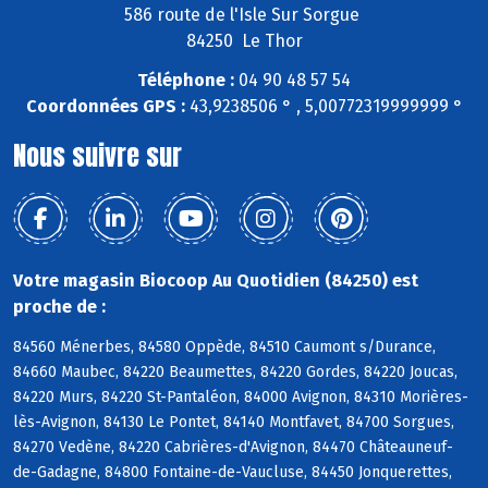
586 route de l'Isle Sur Sorgue
84250 Le Thor
Téléphone :
04 90 48 57 54
Coordonnées GPS :
43,9238506 ° , 5,00772319999999 °
Nous suivre sur
Votre magasin Biocoop Au Quotidien (84250) est
proche de :
84560 Ménerbes, 84580 Oppède, 84510 Caumont s/Durance,
84660 Maubec, 84220 Beaumettes, 84220 Gordes, 84220 Joucas,
84220 Murs, 84220 St-Pantaléon, 84000 Avignon, 84310 Morières-
lès-Avignon, 84130 Le Pontet, 84140 Montfavet, 84700 Sorgues,
84270 Vedène, 84220 Cabrières-d'Avignon, 84470 Châteauneuf-
de-Gadagne, 84800 Fontaine-de-Vaucluse, 84450 Jonquerettes,