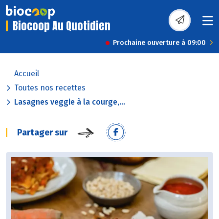
Biocoop Au Quotidien
Prochaine ouverture à 09:00
Accueil
Toutes nos recettes
Lasagnes veggie à la courge,...
Partager sur