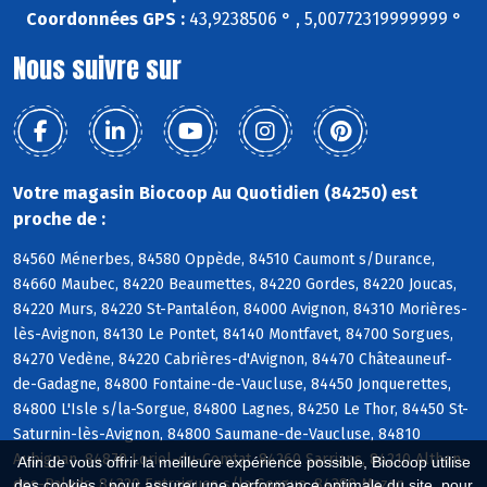
Coordonnées GPS :
43,9238506 ° , 5,00772319999999 °
Nous suivre sur
Votre magasin Biocoop Au Quotidien (84250) est
proche de :
84560 Ménerbes, 84580 Oppède, 84510 Caumont s/Durance,
84660 Maubec, 84220 Beaumettes, 84220 Gordes, 84220 Joucas,
84220 Murs, 84220 St-Pantaléon, 84000 Avignon, 84310 Morières-
lès-Avignon, 84130 Le Pontet, 84140 Montfavet, 84700 Sorgues,
84270 Vedène, 84220 Cabrières-d'Avignon, 84470 Châteauneuf-
de-Gadagne, 84800 Fontaine-de-Vaucluse, 84450 Jonquerettes,
84800 L'Isle s/la-Sorgue, 84800 Lagnes, 84250 Le Thor, 84450 St-
Saturnin-lès-Avignon, 84800 Saumane-de-Vaucluse, 84810
Aubignan, 84870 Loriol-du-Comtat, 84260 Sarrians, 84210 Althen-
Afin de vous offrir la meilleure expérience possible, Biocoop utilise
des-Paluds, 84320 Entraigues s/la-Sorgue, 84380 Mazan
des cookies : pour assurer une performance optimale du site, pour