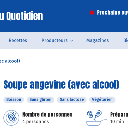
u Quotidien
Prochaine ouv
Recettes
Producteurs
Magazines
Bi
c alcool)
Soupe angevine (avec alcool)
Boisson
Sans gluten
Sans lactose
Végétarien
Nombre de personnes
Prépara
4 personnes
10 min