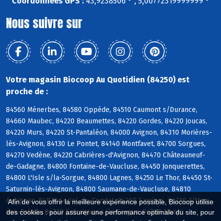
Coordonnées GPS :
43,9238506 ° , 5,00772319999999 °
Nous suivre sur
Votre magasin Biocoop Au Quotidien (84250) est
proche de :
84560 Ménerbes, 84580 Oppède, 84510 Caumont s/Durance,
84660 Maubec, 84220 Beaumettes, 84220 Gordes, 84220 Joucas,
84220 Murs, 84220 St-Pantaléon, 84000 Avignon, 84310 Morières-
lès-Avignon, 84130 Le Pontet, 84140 Montfavet, 84700 Sorgues,
84270 Vedène, 84220 Cabrières-d'Avignon, 84470 Châteauneuf-
de-Gadagne, 84800 Fontaine-de-Vaucluse, 84450 Jonquerettes,
84800 L'Isle s/la-Sorgue, 84800 Lagnes, 84250 Le Thor, 84450 St-
Saturnin-lès-Avignon, 84800 Saumane-de-Vaucluse, 84810
Aubignan, 84870 Loriol-du-Comtat, 84260 Sarrians, 84210 Althen-
Afin de vous offrir la meilleure expérience possible, Biocoop utilise
des-Paluds, 84320 Entraigues s/la-Sorgue, 84380 Mazan
des cookies : pour assurer une performance optimale du site, pour